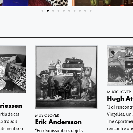
MUSIC LOVER
Hugh At
riessen
“J’ai rencon
Vinzelles, un 
rtie de ces
MUSIC LOVER
Erik Andersson
The Apartmen
le travail
rencontre aus
atement son
“En réunissant ses objets