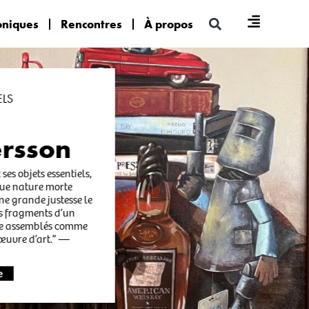
oniques
Rencontres
À propos
S
rsson
s objets essentiels,
e nature morte
e grande justesse le
s fragments d’un
e assemblés comme
uvre d’art.” —