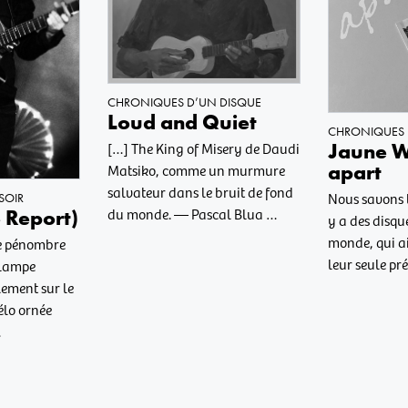
CHRONIQUES D’UN DISQUE
Loud and Quiet
CHRONIQUES 
Jaune Wi
[…] The King of Misery de Daudi
apart
Matsiko, comme un murmure
salvateur dans le bruit de fond
Nous savons t
SOIR
du monde. — Pascal Blua …
e Report)
y a des disque
monde, qui ai
ce pénombre
leur seule pré
 lampe
lement sur le
élo ornée
…