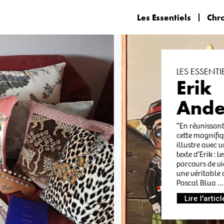
Les Essentiels
Chr
LES ESSENTIEL
Erik
Ande
“En réunissant se
cette magnifiqu
illustre avec un
texte d’Erik : le
parcours de vi
une véritable œ
Pascal Blua …
Lire l'article