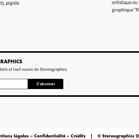
artistique au
), pigiste
graphique “Re
GRAPHICS
tiels
et tout suivre de Stereographics.
S'abonner
tions légales – Confidentialité – Crédits
|
© Stereographics 