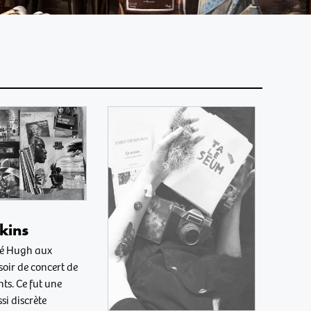
kins
tré Hugh aux
soir de concert de
ts. Ce fut une
si discrète