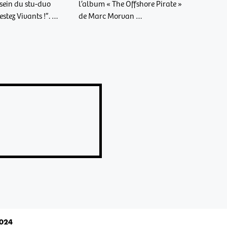
 sein du stu-duo
l’album « The Offshore Pirate »
stez Vivants !”. …
de Marc Morvan …
2024