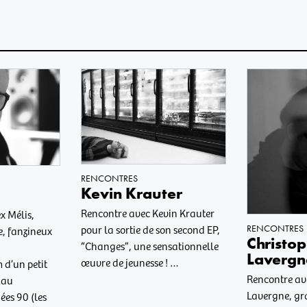
RENCONTRES
Kevin Krauter
Rencontre avec Kevin Krauter
x Mélis,
RENCONTRES
pour la sortie de son second EP,
, fanzineux
Christo
“Changes”, une sensationnelle
Lavergn
œuvre de jeunesse ! …
d’un petit
Rencontre av
 au
Lavergne, gra
ées 90 (les