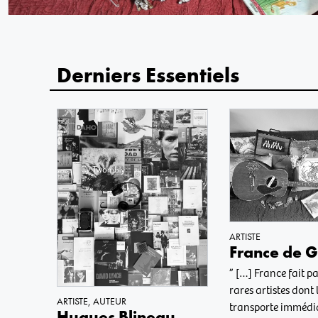
Derniers Essentiels
ARTISTE
France de G
” […] France fait pa
rares artistes dont 
ARTISTE
,
AUTEUR
transporte immédi
Hugues Blineau