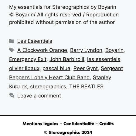
My essentials for Stereographics by
Boyarin
©
Boyarin
/ All rights reserved / Reproduction
prohibited without permission of the author
Les Essentiels
A Clockwork Orange
,
Barry Lyndon
,
Boyarin
,
Emergency Exit
,
John Barbirolli
,
les essentiels
,
olivier libaux
,
pascal blua
,
Peer Gynt
,
Sergeant
Pepper’s Lonely Heart Club Band
,
Stanley
Kubrick
,
stereographics
,
THE BEATLES
Leave a comment
Mentions légales – Confidentialité – Crédits
© Stereographics 2024