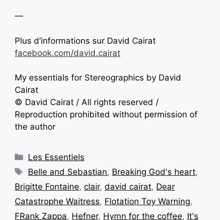
—
Plus d’informations sur David Cairat
facebook.com/david.cairat
My essentials for Stereographics by David
Cairat
© David Cairat / All rights reserved /
Reproduction prohibited without permission of
the author
Les Essentiels
Belle and Sebastian
,
Breaking God's heart
,
Brigitte Fontaine
,
clair
,
david cairat
,
Dear
Catastrophe Waitress
,
Flotation Toy Warning
,
FRank Zappa
,
Hefner
,
Hymn for the coffee
,
It's