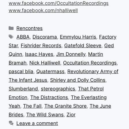
www.facebook.com/OccultationRecordings
www.facebook.com/nhalliwell
Rencontres
ABBA
,
Discorama
,
Emmylou Harris
,
Factory
Star
,
Fishrider Records
,
Gatefold Sleeve
,
Ged
Quinn
,
Isaac Hayes
,
Jim Donnelly
,
Martin
Bramah
,
Nick Halliwell
,
Occultation Recordings
,
pascal blia
,
Quatermass
,
Revolutionary Army of
The Infant Jesus
,
Shirley and Dolly Collins
,
Slumberland
,
stereographics
,
That Petrol
Emotion
,
The Distractions
,
The Everlasting
Yeah
,
The Fall
,
The Granite Shore
,
The June
Brides
,
The Wild Swans
,
Zior
Leave a comment