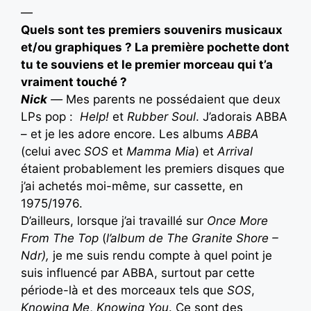
—
Quels sont tes premiers souvenirs musicaux
et/ou graphiques ? La première pochette dont
tu te souviens et le premier morceau qui t’a
vraiment touché ?
Nick
—
Mes parents ne possédaient que deux
LPs pop :
Help!
et
Rubber Soul
. J’adorais ABBA
– et je les adore encore. Les albums
ABBA
(celui avec
SOS
et
Mamma Mia
) et
Arrival
étaient probablement les premiers disques que
j’ai achetés moi-même, sur cassette, en
1975/1976.
D’ailleurs, lorsque j’ai travaillé sur
Once More
From The Top
(
l’album de The Granite Shore –
Ndr),
je me suis rendu compte à quel point je
suis influencé par ABBA, surtout par cette
période-là et des morceaux tels que
SOS
,
Knowing Me
,
Knowing You
. Ce sont des