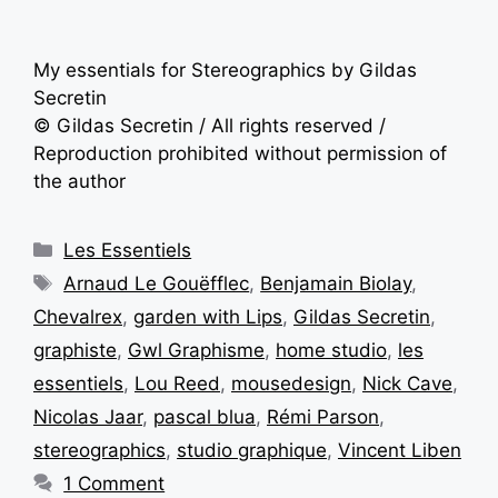
My essentials for Stereographics by Gildas
Secretin
© Gildas Secretin / All rights reserved /
Reproduction prohibited without permission of
the author
Les Essentiels
Arnaud Le Gouëfflec
,
Benjamain Biolay
,
Chevalrex
,
garden with Lips
,
Gildas Secretin
,
graphiste
,
Gwl Graphisme
,
home studio
,
les
essentiels
,
Lou Reed
,
mousedesign
,
Nick Cave
,
Nicolas Jaar
,
pascal blua
,
Rémi Parson
,
stereographics
,
studio graphique
,
Vincent Liben
1 Comment