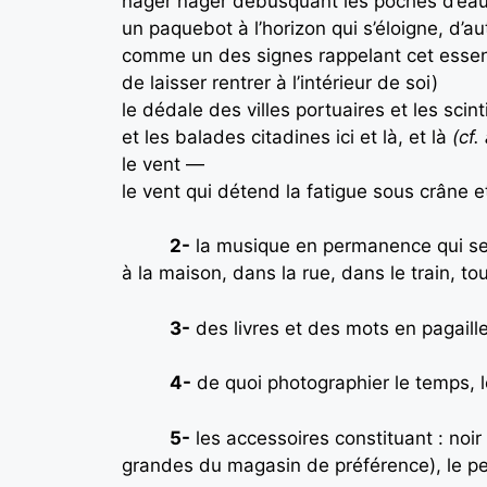
nager nager débusquant les poches d’eau
un paquebot à l’horizon qui s’éloigne, d’au
comme un des signes rappelant cet essenti
de laisser rentrer à l’intérieur de soi)
le dédale des villes portuaires et les scint
et les balades citadines ici et là, et là
(cf
le vent —
le vent qui détend la fatigue sous crâne et
2-
la musique en permanence qui se d
à la maison, dans la rue, dans le train, t
3-
des livres et des mots en pagaille,
4-
de quoi photographier le temps, 
5-
les accessoires constituant : noir 
grandes du magasin de préférence), le per