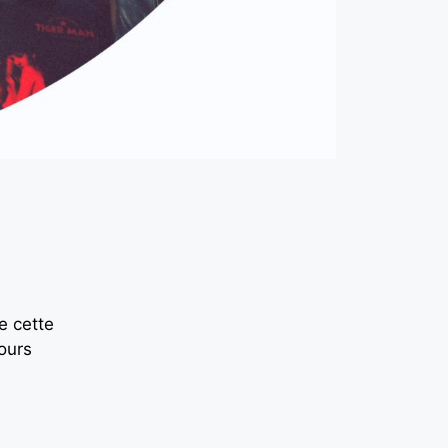
e cette
jours