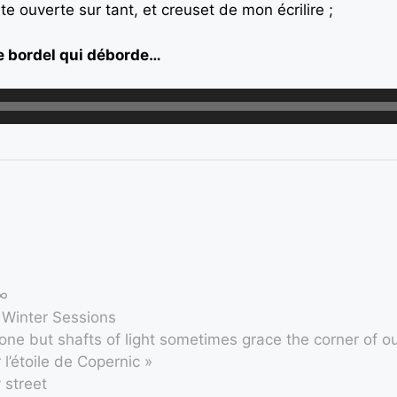
e ouverte sur tant, et creuset de mon écrilire ;
 ce bordel qui déborde…
♯∞
 Winter Sessions
lone but shafts of light sometimes grace the corner of o
l’étoile de Copernic »
 street