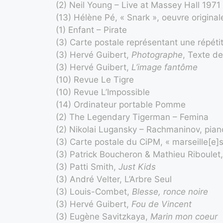
(2) Neil Young – Live at Massey Hall 1971
(13) Hélène Pé, « Snark », oeuvre original
(1) Enfant – Pirate
(3) Carte postale représentant une répét
(3) Hervé Guibert,
Photographe
, Texte d
(3) Hervé Guibert,
L’image fantôme
(10) Revue Le Tigre
(10) Revue L’Impossible
(14) Ordinateur portable Pomme
(2) The Legendary Tigerman – Femina
(2) Nikolai Lugansky – Rachmaninov, pia
(3) Carte postale du CiPM, « marseille[e]s
(3) Patrick Boucheron & Mathieu Riboulet
(3) Patti Smith,
Just Kids
(3) André Velter, L’Arbre Seul
(3) Louis-Combet,
Blesse, ronce noire
(3) Hervé Guibert,
Fou de Vincent
(3) Eugène Savitzkaya,
Marin mon coeur