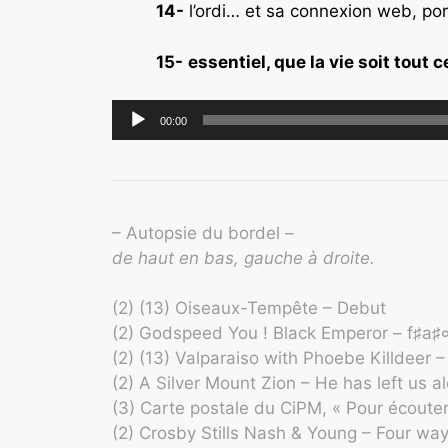
14-
l’ordi… et sa connexion web, port
15-
essentiel, que la vie soit tout
Audio
00:00
Player
– Autopsie du bordel –
de haut en bas, gauche à droite.
(2) (13) Oiseaux-Tempête – Debut
(2) Godspeed You ! Black Emperor – f♯a
(2) (13)
Valparaiso with Phoebe Killdeer –
(2) A Silver Mount Zion – He has left us a
(3) Carte postale du CiPM, « Pour écouter 
(2) Crosby Stills Nash & Young – Four way