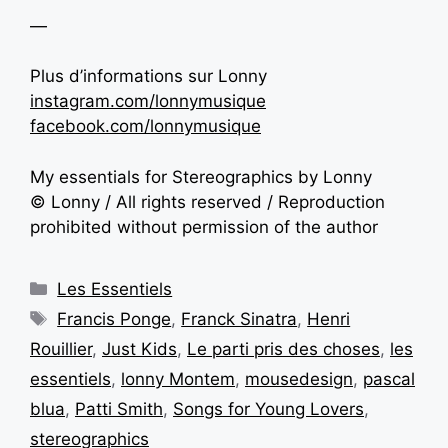
—
Plus d’informations sur Lonny
instagram.com/lonnymusique
facebook.com/lonnymusique
My essentials for Stereographics by Lonny
© Lonny / All rights reserved / Reproduction
prohibited without permission of the author
Les Essentiels
Francis Ponge
,
Franck Sinatra
,
Henri
Rouillier
,
Just Kids
,
Le parti pris des choses
,
les
essentiels
,
lonny Montem
,
mousedesign
,
pascal
blua
,
Patti Smith
,
Songs for Young Lovers
,
stereographics