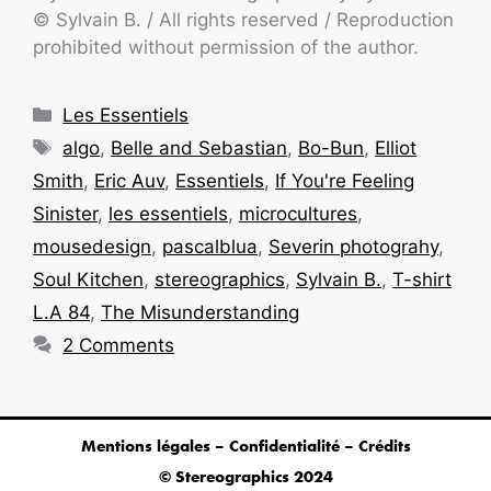
© Sylvain B. / All rights reserved / Reproduction
prohibited without permission of the author.
Les Essentiels
algo
,
Belle and Sebastian
,
Bo-Bun
,
Elliot
Smith
,
Eric Auv
,
Essentiels
,
If You're Feeling
Sinister
,
les essentiels
,
microcultures
,
mousedesign
,
pascalblua
,
Severin photograhy
,
Soul Kitchen
,
stereographics
,
Sylvain B.
,
T-shirt
L.A 84
,
The Misunderstanding
2 Comments
Mentions légales – Confidentialité – Crédits
© Stereographics 2024