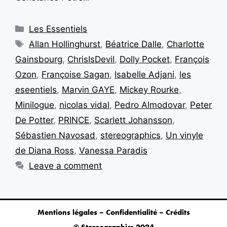
Les Essentiels
Allan Hollinghurst
,
Béatrice Dalle
,
Charlotte
Gainsbourg
,
ChrisIsDevil
,
Dolly Pocket
,
François
Ozon
,
Françoise Sagan
,
Isabelle Adjani
,
les
eseentiels
,
Marvin GAYE
,
Mickey Rourke
,
Minilogue
,
nicolas vidal
,
Pedro Almodovar
,
Peter
De Potter
,
PRINCE
,
Scarlett Johansson
,
Sébastien Navosad
,
stereographics
,
Un vinyle
de Diana Ross
,
Vanessa Paradis
Leave a comment
Mentions légales – Confidentialité – Crédits
© Stereographics 2024