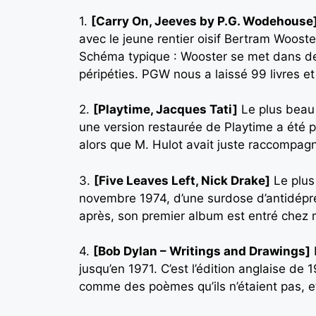
1.
[Carry On, Jeeves by P.G. Wodehouse
avec le jeune rentier oisif Bertram Wooste
Schéma typique : Wooster se met dans des
péripéties. PGW nous a laissé 99 livres et j
2.
[Playtime, Jacques Tati]
Le plus beau f
une version restaurée de Playtime a été p
alors que M. Hulot avait juste raccompagn
3.
[Five Leaves Left, Nick Drake]
Le plus
novembre 1974, d’une surdose d’antidépres
après, son premier album est entré chez 
4.
[Bob Dylan – Writings and Drawings]
jusqu’en 1971. C’est l’édition anglaise de 1
comme des poèmes qu’ils n’étaient pas, et