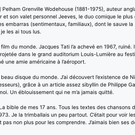
]
Pelham Grenville Wodehouse (1881-1975), auteur anglai
r et son valet personnel Jeeves, le duo comique le plus g
 embarras (sentimentaux, familiaux), dont le sauve la 
e les ai tous lus.
ilm du monde. Jacques Tati l’a achevé en 1967, ruiné. Il 
rojetée dans le grand auditorium Louis-Lumière au festi
é une amie américaine à l’aéroport.
 beau disque du monde. J’ai découvert l’existence de N
seurs), grâce à un article assez sibyllin de Philippe G
moi. Un éblouissement qui ne m’a jamais quitté.
La bible de mes 17 ans. Tous les textes des chansons de
973. Je la trimballais un peu partout. C’était pour voir les
 pas non plus pour les comprendre. J’aimais bien ses de