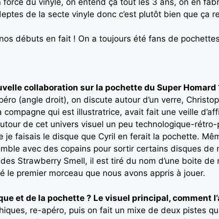
 force du vinyle, on entend ça tout les 3 ans, on en fab
eptes de la secte vinyle donc c’est plutôt bien que ça r
nos débuts en fait ! On a toujours été fans de pochette
elle collaboration sur la pochette du Super Homard 
péro (angle droit), on discute autour d’un verre, Christo
a compagne qui est illustratrice, avait fait une veille d’
autour de cet univers visuel un peu technologique-rétro-
 je faisais le disque que Cyril en ferait la pochette.
mble avec des copains pour sortir certains disques de n
es Strawberry Smell, il est tiré du nom d’une boite de 
é le premier morceau que nous avons appris à jouer.
ue et de la pochette ? Le visuel principal, comment l
iques, re-apéro, puis on fait un mixe de deux pistes qu