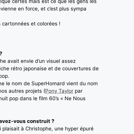
rique certes mais est ce que les gens les
evienne en force, et c’est plus sympa
s cartonnées et colorées !
?
phe avait envie d’un visuel assez
affiche rétro japonaise et de couvertures de
pop.
 Même le nom de SuperHomard vient du nom
os autres projets (
Pony Taylor
par
nuit pop dans le film 60’s « Ne Nous
’avez-vous construit ?
i plaisait à Christophe, une hyper épuré