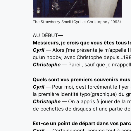
The Strawberry Smell (Cyril et Christophe / 1993)
AU DÉBUT
—
Messieurs, je crois que vous êtes tous 
Cyril
—
Alors j’me présente je m’appelle H
qu’un hobby, avec Christophe depuis…1989
Christophe
—
Pareil, sauf que je m’appel
Quels sont vos premiers souvenirs mus
Cyril
—
Pour moi, c’est forcément le flye
la première identité typo(graphique) du g
Christophe
—
On a appris à jouer de la
de pochettes de disques et une partie de 
Est-ce un point de départ dans vos par
Cyril
—
Certainement, comme tout à comm