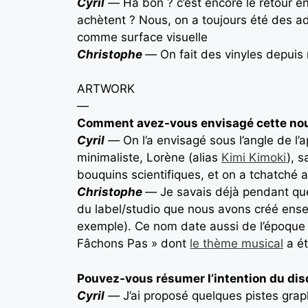
Cyril
—
Ha bon ? c’est encore le retour en
achètent ? Nous, on a toujours été des ad
comme surface visuelle
Christophe
—
On fait des vinyles depuis 
ARTWORK
—
Comment avez-vous envisagé cette nouv
Cyril
—
On l’a envisagé sous l’angle de l’a
minimaliste, Lorène (alias
Kimi Kimoki
), s
bouquins scientifiques, et on a tchatché 
Christophe
—
Je savais déjà pendant que
du label/studio que nous avons créé ense
exemple). Ce nom date aussi de l’époque d
Fâchons Pas » dont
le thème musical
a ét
Pouvez-vous résumer l’intention du disq
Cyril
—
J’ai proposé quelques pistes graph