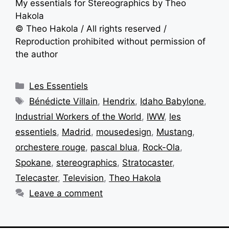
My essentials for Stereographics by Theo
Hakola
© Theo Hakola / All rights reserved /
Reproduction prohibited without permission of
the author
Les Essentiels
Bénédicte Villain
,
Hendrix
,
Idaho Babylone
,
Industrial Workers of the World
,
IWW
,
les
essentiels
,
Madrid
,
mousedesign
,
Mustang
,
orchestere rouge
,
pascal blua
,
Rock-Ola
,
Spokane
,
stereographics
,
Stratocaster
,
Telecaster
,
Television
,
Theo Hakola
Leave a comment